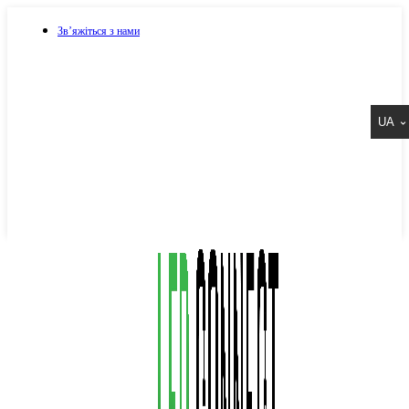
Зв’яжіться з нами
073 917 15 17
UA
067 917 15 17
050 917 15 17
Написати в Viber
Написати в Telegram