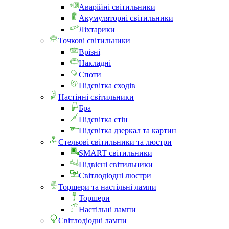
Аварійні світильники
Акумуляторні світильники
Ліхтарики
Точкові світильники
Врізні
Накладні
Споти
Підсвітка сходів
Настінні світильники
Бра
Підсвітка стін
Підсвітка дзеркал та картин
Стельові світильники та люстри
SMART світильники
Підвісні світильники
Світлодіодні люстри
Торшери та настільні лампи
Торшери
Настільні лампи
Світлодіодні лампи