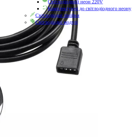
Світлодіодний неон 220V
Комплектуючі до світлодіодного неону
Світлодіодні лінійки
Світлодіодні модулі