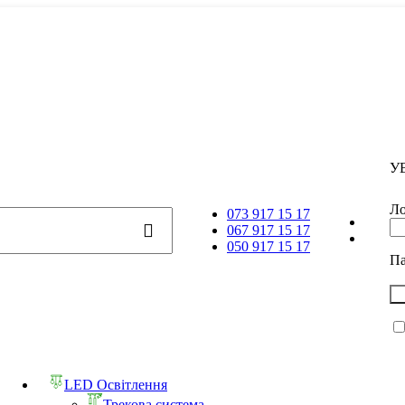
У
Ло
073 917 15 17
067 917 15 17
050 917 15 17
П
LED Освітлення
Трекова система