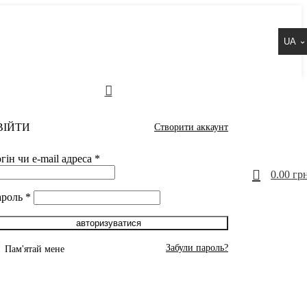
UA
ВІЙТИ
Створити аккаунт
гін чи e-mail адреса
*
0
0.00
грн
ароль
*
авторизуватися
Забули пароль?
Пам'ятай мене