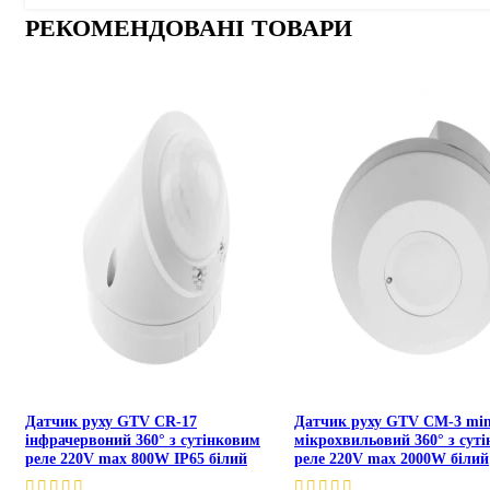
РЕКОМЕНДОВАНІ ТОВАРИ
Датчик руху GTV CR-17
Датчик руху GTV CM-3 min
інфрачервоний 360° з сутінковим
мікрохвильовий 360° з сут
реле 220V max 800W IP65 білий
реле 220V max 2000W білий