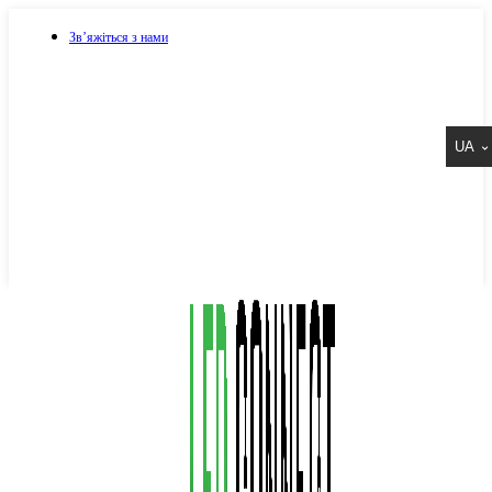
Зв’яжіться з нами
073 917 15 17
UA
067 917 15 17
050 917 15 17
Написати в Viber
Написати в Telegram