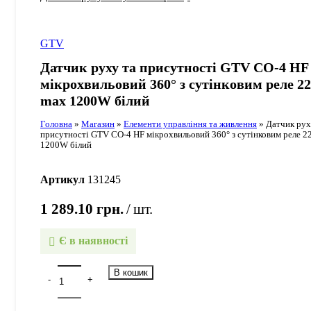
GTV
Датчик руху та присутності GTV CO-4 HF
мікрохвильовий 360° з сутінковим реле 2
max 1200W білий
Головна
»
Магазин
»
Елементи управління та живлення
»
Датчик рух
присутності GTV CO-4 HF мікрохвильовий 360° з сутінковим реле 
1200W білий
Артикул
131245
1 289.10
грн.
шт.
Є в наявності
В кошик