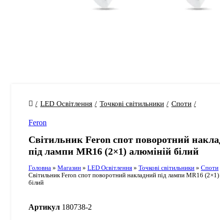
LED Освітлення
Точкові світильники
Споти
Feron
Cвітильник Feron cпот поворотний накл
під лампи MR16 (2×1) алюміній білий
Головна
»
Магазин
»
LED Освітлення
»
Точкові світильники
»
Споти
Cвітильник Feron cпот поворотний накладний під лампи MR16 (2×1)
білий
Артикул
180738-2