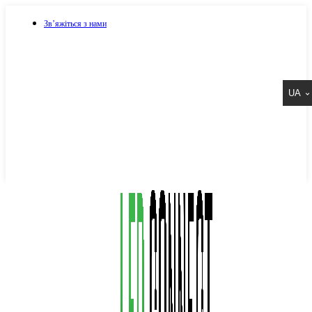
Зв’яжіться з нами
073 917 15 17
UA
067 917 15 17
050 917 15 17
Написати в Viber
Написати в Telegram