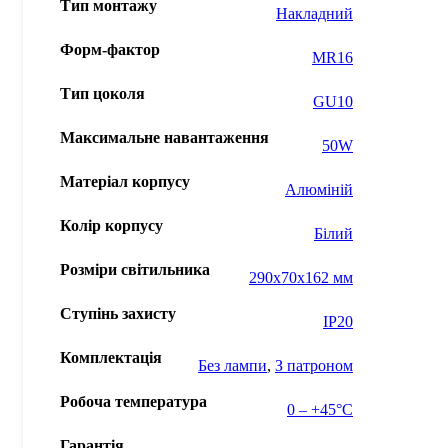
Тип монтажу
Накладний
Форм-фактор
MR16
Тип цоколя
GU10
Максимальне навантаження
50W
Матеріал корпусу
Алюміній
Колір корпусу
Білий
Розміри світильника
290x70x162 мм
Ступінь захисту
IP20
Комплектація
Без лампи
,
З патроном
Робоча температура
0 – +45°С
Гарантія