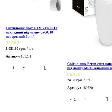
Cвітильник cпот GTV VENETO
накладний під лампу 3xGU10
поворотний білий
1 051.80
грн.
шт.
Артикул
181231
Cвітильник Feron cпот нак
під лампу MR16 алюміній б
74.58
грн.
шт.
Артикул
180720