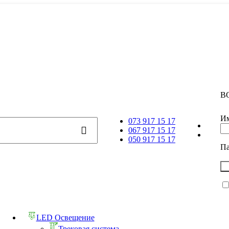
В
Им
073 917 15 17
067 917 15 17
050 917 15 17
П
LED Освещение
Трековая система