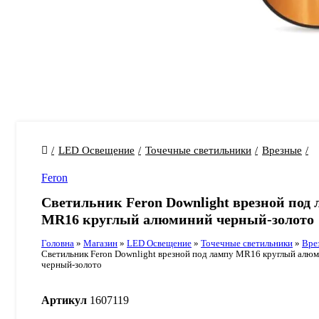
LED Освещение
Точечные светильники
Врезные
Feron
Светильник Feron Downlight врезной под 
MR16 круглый алюминий черный-золото
Головна
»
Магазин
»
LED Освещение
»
Точечные светильники
»
Вре
Светильник Feron Downlight врезной под лампу MR16 круглый алю
черный-золото
Артикул
1607119