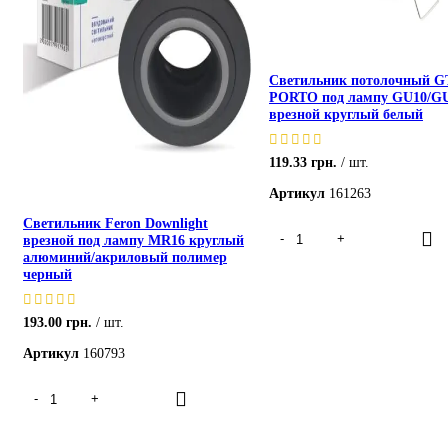
Светильник потолочный 
PORTO под лампу GU10/GU
врезной круглый белый
119.33
грн.
шт.
Артикул
161263
Светильник Feron Downlight
врезной под лампу MR16 круглый
алюминий/акриловый полимер
черный
193.00
грн.
шт.
Артикул
160793