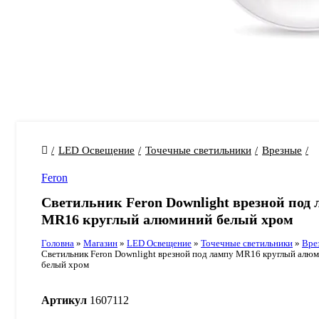
LED Освещение
Точечные светильники
Врезные
Feron
Светильник Feron Downlight врезной под 
MR16 круглый алюминий белый хром
Головна
»
Магазин
»
LED Освещение
»
Точечные светильники
»
Вре
Светильник Feron Downlight врезной под лампу MR16 круглый алю
белый хром
Артикул
1607112