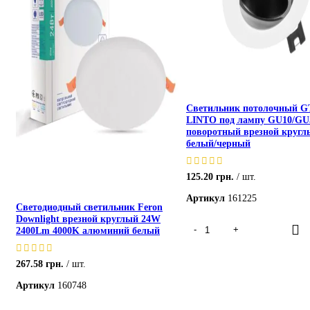
Светильник потолочный 
LINTO под лампу GU10/GU
поворотный врезной кругл
белый/черный
125.20
грн.
шт.
Артикул
161225
Светодиодный светильник Feron
Downlight врезной круглый 24W
2400Lm 4000K алюминий белый
267.58
грн.
шт.
Артикул
160748