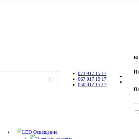
В
Им
073 917 15 17
067 917 15 17
050 917 15 17
П
LED Освещение
Трековая система