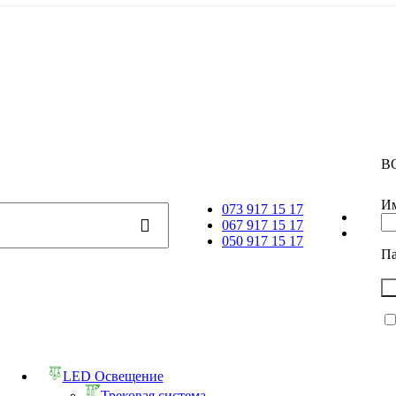
В
Им
073 917 15 17
067 917 15 17
050 917 15 17
П
LED Освещение
Трековая система