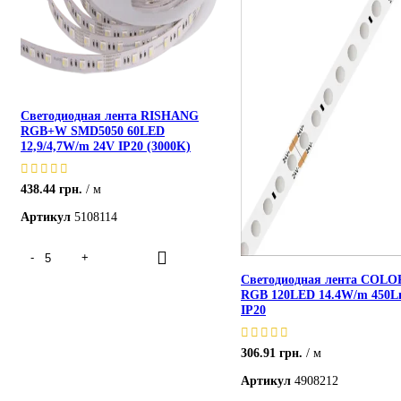
Светодиодная лента RISHANG
RGB+W SMD5050 60LED
12,9/4,7W/m 24V IP20 (3000K)
438.44
грн.
м
Артикул
5108114
Светодиодная лента COLO
RGB 120LED 14.4W/m 450L
IP20
306.91
грн.
м
Артикул
4908212