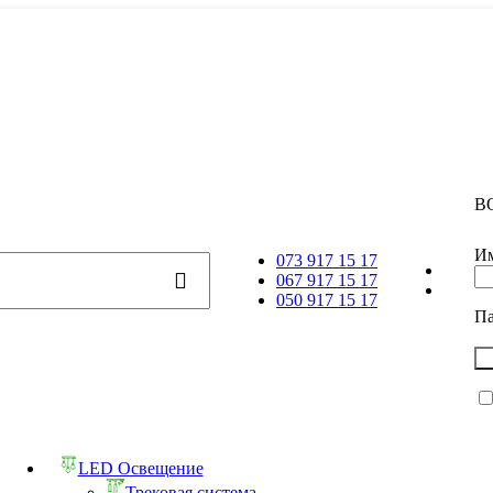
В
Им
073 917 15 17
067 917 15 17
050 917 15 17
П
LED Освещение
Трековая система