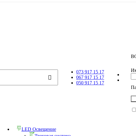
В
Им
073 917 15 17
067 917 15 17
050 917 15 17
П
LED Освещение
Трековая система