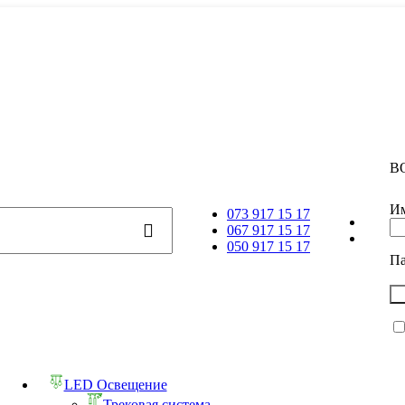
В
Им
073 917 15 17
067 917 15 17
050 917 15 17
П
LED Освещение
Трековая система