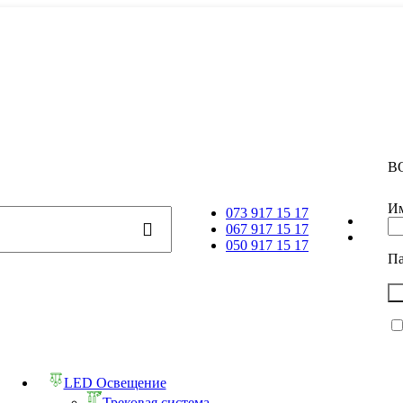
В
Им
073 917 15 17
067 917 15 17
050 917 15 17
П
LED Освещение
Трековая система