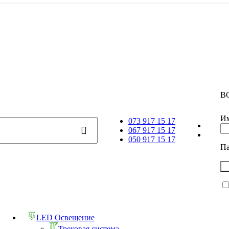
В
Им
073 917 15 17
067 917 15 17
050 917 15 17
П
LED Освещение
Трековая система