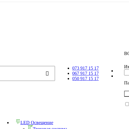
В
Им
073 917 15 17
067 917 15 17
050 917 15 17
П
LED Освещение
Трековая система