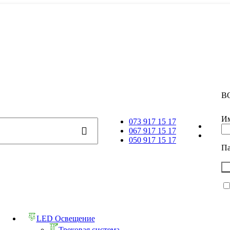
В
Им
073 917 15 17
067 917 15 17
050 917 15 17
П
LED Освещение
Трековая система