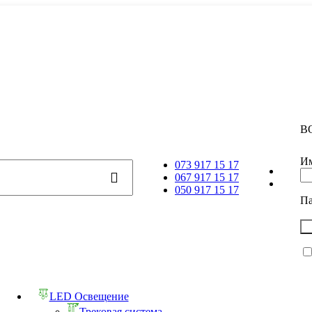
В
Им
073 917 15 17
067 917 15 17
050 917 15 17
П
LED Освещение
Трековая система