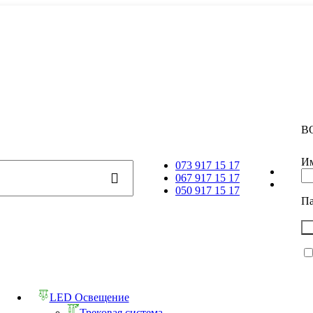
В
Им
073 917 15 17
067 917 15 17
050 917 15 17
П
LED Освещение
Трековая система