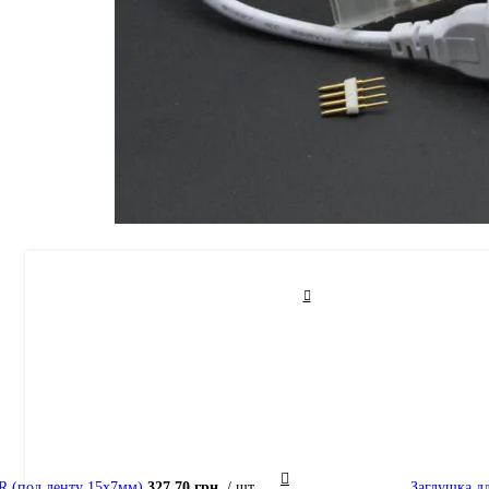
IR (под ленту 15х7мм)
327.70
грн.
шт.
Заглушка д