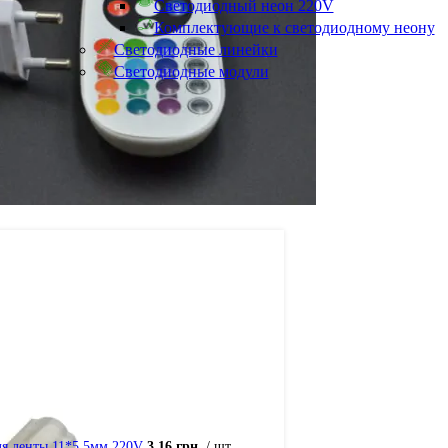
Светодиодный неон 220V
Комплектующие к светодиодному неону
Светодиодные линейки
Светодиодные модули
ля ленты 11*5.5мм 220V
3.16
грн.
шт.